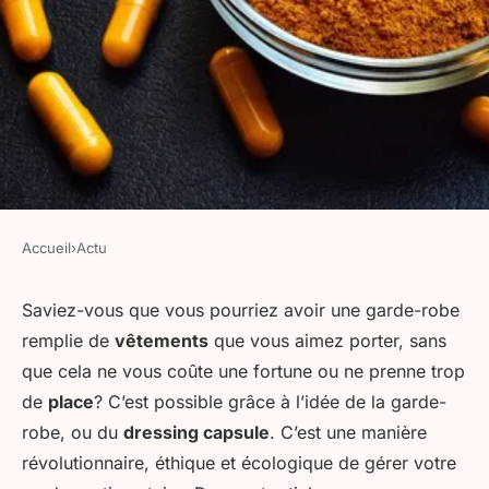
Accueil
›
Actu
ACTU
Les astuces pour créer un
Saviez-vous que vous pourriez avoir une garde-robe
remplie de
vêtements
que vous aimez porter, sans
dressing capsule tendance et
que cela ne vous coûte une fortune ou ne prenne trop
fonctionnel
de
place
? C’est possible grâce à l’idée de la garde-
robe, ou du
dressing capsule
. C’est une manière
admin
•
16 octobre 2023
•
6 min de lecture
révolutionnaire, éthique et écologique de gérer votre