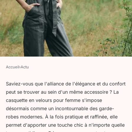
Accueil
›
Actu
ACTU
Casquette velour femme :
Saviez-vous que l'alliance de l'élégance et du confort
peut se trouver au sein d'un même accessoire ? La
élégance et confort au
casquette en velours pour femme s'impose
quotidien
désormais comme un incontournable des garde-
robes modernes. À la fois pratique et raffinée, elle
admin
•
13 juin 2024
•
3 min de lecture
permet d'apporter une touche chic à n'importe quelle