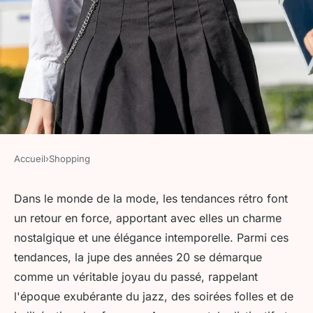
Accueil
›
Shopping
SHOPPING
Revivez l'ère du jazz avec la
Dans le monde de la mode, les tendances rétro font
un retour en force, apportant avec elles un charme
jupe année 20 : un must-have
nostalgique et une élégance intemporelle. Parmi ces
pour votre garde-robe rétro !
tendances, la jupe des années 20 se démarque
comme un véritable joyau du passé, rappelant
admin
•
18 avril 2024
•
3 min de lecture
l'époque exubérante du jazz, des soirées folles et de