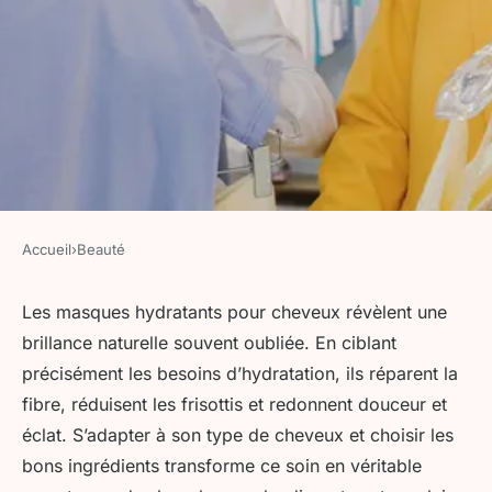
Accueil
›
Beauté
BEAUTÉ
Masques hydratants cheveux :
Les masques hydratants pour cheveux révèlent une
brillance naturelle souvent oubliée. En ciblant
le secret pour une brillance
précisément les besoins d’hydratation, ils réparent la
éclatante
fibre, réduisent les frisottis et redonnent douceur et
éclat. S’adapter à son type de cheveux et choisir les
admin
•
12 octobre 2025
•
7 min de lecture
bons ingrédients transforme ce soin en véritable